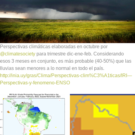
Perspectivas climáticas elaboradas en octubre por
@climatesociety
para trimestre dic-ene-feb. Considerando
esos 3 meses en conjunto, es más probable (40-50%) que las
lluvias sean menores a lo normal en todo el país.
http://inia.uy/gras/Clima/Perspectivas-clim%C3%A1ticas/IRI—
Perspectivas-y-fenomeno-ENSO