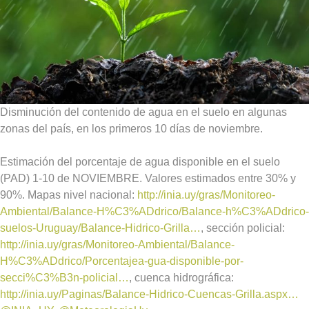
Disminución del contenido de agua en el suelo en algunas
zonas del país, en los primeros 10 días de noviembre.
Estimación del porcentaje de agua disponible en el suelo
(PAD) 1-10 de NOVIEMBRE. Valores estimados entre 30% y
90%. Mapas nivel nacional:
http://inia.uy/gras/Monitoreo-
Ambiental/Balance-H%C3%ADdrico/Balance-h%C3%ADdrico-
suelos-Uruguay/Balance-Hidrico-Grilla…
, sección policial:
http://inia.uy/gras/Monitoreo-Ambiental/Balance-
H%C3%ADdrico/Porcentajea-gua-disponible-por-
secci%C3%B3n-policial…
, cuenca hidrográfica:
http://inia.uy/Paginas/Balance-Hidrico-Cuencas-Grilla.aspx…